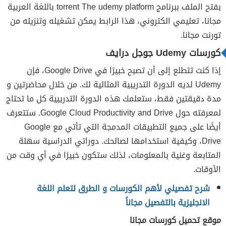
بفتح الملف ببرنامج torrent The udemy platform باللغة العربية
مجانا، تعليمي الكتروني، هذا الرابط يمكن تشغيله وتنزيله من
تورنت مجانا.
كورسات Udemy جوجل درايف
إذا كنت تتطلع إلى أن تصبح خبيرًا في Google Drive، فإن
Udemy لديه الدورة التدريبية المثالية لك. من خلال محاضرتين و
مدة دقيقتين فقط، ستعلمك هذه الدورة التدريبية كل ما تحتاج
لمعرفته حول Google Cloud Productivity and Drive. ستتعرف
أيضًا على جميع التطبيقات المدمجة التي تأتي مع Google
Drive، وكيفية استخدامها لصالحك. دوراتي الدراسية سهلة
المتابعة وغنية بالمعلومات، لذلك ستكون خبيرًا في أي وقت من
الأوقات.
شرح تفصيلي لأهم الكورسات و الطرق لتعلم اللغة
الانجليزية بالتفصيل مجاناً
موقع تحميل كورسات مجانا