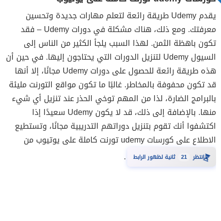
يقدم Udemy طريقة رائعة لتعلم مهارات جديدة وتحسين
معرفتك. ومع ذلك، هناك مشكلة في دورات Udemy – فقد
تكون باهظة الثمن. لهذا السبب يلجأ الكثير من الناس إلى
السيول Udemy لتنزيل الدورات التي يحتاجون إليها. في حين أن
هذه طريقة رائعة للحصول على دورات Udemy مجانًا، إلا أنها
قد تكون محفوفة بالمخاطر. غالبًا ما تكون مواقع التورنت مليئة
بالبرامج الضارة، لذا من المهم توخي الحذر عند تنزيل أي شيء
منها. بالإضافة إلى ذلك، قد لا يكون Udemy سعيدًا إذا
اكتشفوا أنك تقوم بتنزيل دوراتهم التدريبية مجانًا، وتستطيع
الاطلاع على كورسات udemy تورنت كاملة على يوتيوب من
.
20
⏳
انتظر
ثانية لظهور الرابط