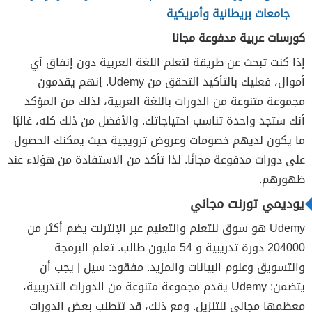
جامعات بريطانية وأمريكية
كورسات عربية مدفوعة مجانا
إذا كنت تبحث عن طريقة لتعلم اللغة العربية دون إنفاق أي
أموال، فعليك بالتأكيد التحقق من Udemy. إنهم يقدمون
مجموعة متنوعة من الدورات باللغة العربية، لذلك من المؤكد
أنك ستجد واحدة تناسب احتياجاتك. والأفضل من ذلك كله، غالبًا
ما يكون لديهم خصومات وعروض ترويجية حيث يمكنك الحصول
على دورات مدفوعة مجانًا. لذا تأكد من الاستفادة من هؤلاء عند
ظهورهم.
يوديمي تورنت مجاني
Udemy هو سوق للتعلم والتعليم عبر الإنترنت يضم أكثر من
204000 دورة تدريبية و 54 مليون طالب. تعلم البرمجة
والتسويق وعلوم البيانات والمزيد. مفقود: سيل | يجب أن
يتضمن: Udemy يقدم مجموعة متنوعة من الدورات التدريبية،
معظمها مجاني للتنزيل. ومع ذلك، قد تتطلب بعض الدورات