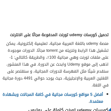
تحميل كورسات udemy تورنت المدفوعة مجانًا على الانترنت
منصة udemy باللغة العربية مجانية، تعليمية إلكترونية، يمكن
تشغيل هذا الرابط وتنزيله من torrent مجانًا. الدورات موجودة
على ملفات تورنت وهي مجانية 100٪، والطريقة كالتالي: 1-
اذهب إلى موقع Udemy وابحث عن الدورة. في هذا المنشور،
سنقدم شيئًا مثل الفهرسة للدورات المجانية، و سنقتصر على
اللغتين العربية والإنجليزية، حيث يوجد حوالي 4491 دورة مجانية
في اللغة.
أفضل 5 مواقع كورسات مجانية في كافة المجالات وبشهادة
معتمدة
.
كورسات udemy تورنت كاملة على يوتيوب