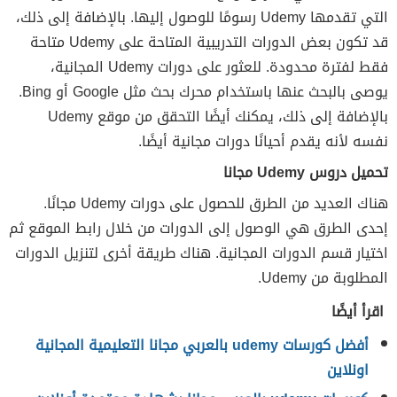
التي تقدمها Udemy رسومًا للوصول إليها. بالإضافة إلى ذلك،
قد تكون بعض الدورات التدريبية المتاحة على Udemy متاحة
فقط لفترة محدودة. للعثور على دورات Udemy المجانية،
يوصى بالبحث عنها باستخدام محرك بحث مثل Google أو Bing.
بالإضافة إلى ذلك، يمكنك أيضًا التحقق من موقع Udemy
نفسه لأنه يقدم أحيانًا دورات مجانية أيضًا.
تحميل دروس Udemy مجانا
هناك العديد من الطرق للحصول على دورات Udemy مجانًا.
إحدى الطرق هي الوصول إلى الدورات من خلال رابط الموقع ثم
اختيار قسم الدورات المجانية. هناك طريقة أخرى لتنزيل الدورات
المطلوبة من Udemy.
اقرأ أيضًا
أفضل كورسات udemy بالعربي مجانا التعليمية المجانية
اونلاين