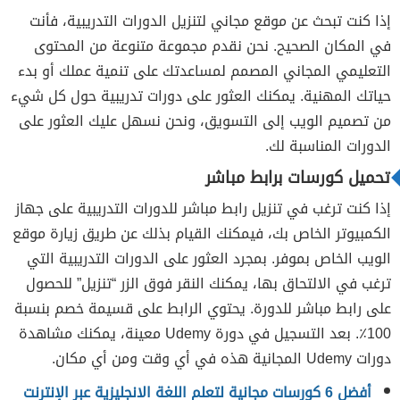
إذا كنت تبحث عن موقع مجاني لتنزيل الدورات التدريبية، فأنت
في المكان الصحيح. نحن نقدم مجموعة متنوعة من المحتوى
التعليمي المجاني المصمم لمساعدتك على تنمية عملك أو بدء
حياتك المهنية. يمكنك العثور على دورات تدريبية حول كل شيء
من تصميم الويب إلى التسويق، ونحن نسهل عليك العثور على
الدورات المناسبة لك.
تحميل كورسات برابط مباشر
إذا كنت ترغب في تنزيل رابط مباشر للدورات التدريبية على جهاز
الكمبيوتر الخاص بك، فيمكنك القيام بذلك عن طريق زيارة موقع
الويب الخاص بموفر. بمجرد العثور على الدورات التدريبية التي
ترغب في الالتحاق بها، يمكنك النقر فوق الزر “تنزيل” للحصول
على رابط مباشر للدورة. يحتوي الرابط على قسيمة خصم بنسبة
100٪. بعد التسجيل في دورة Udemy معينة، يمكنك مشاهدة
دورات Udemy المجانية هذه في أي وقت ومن أي مكان.
أفضل 6 كورسات مجانية لتعلم اللغة الانجليزية عبر الإنترنت