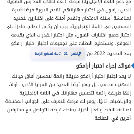
مع دعم اللغة الإنجليزية) فرصة رائعة لطلاب المدارس الثانوية
الذين يرغبون في اختبار مهاراتهم. تقدم الدورة فرصًا كبيرة
لمناقشة أسئلة الامتحان وتقدم أمثلة على اختبارين لتحديد
المستوى في اللغة الإنجليزية. يجب أن يكون الطالب قادرًا على
اجتياز جميع اختبارات القبول، مثل اختبار القدرات الذي يقدمه
الموقع، وتستطيع الاطلاع على تجميعات اجتياز اختبار ارامكو
بعد التحديث 2022 من
.
20
⏳
انتظر
ثانية لظهور الرابط
فوائد إجراء اختبار أرامكو
لا يعد اجتياز اختبار أرامكو طريقة رائعة لتحسين آفاق حياتك
المهنية فحسب، بل يوفر أيضًا العديد من المزايا الأخرى. أولاً،
إنها طريقة رائعة لتحسين مهاراتك في اللغة الإنجليزية
والرياضيات. ثانيًا، يوفر لك فرصة للتعرف على الجوانب المختلفة
لصناعة النفط والغاز. أخيرًا، يمنحك فرصة للتواصل مع محترفين
آخرين في الصناعة.