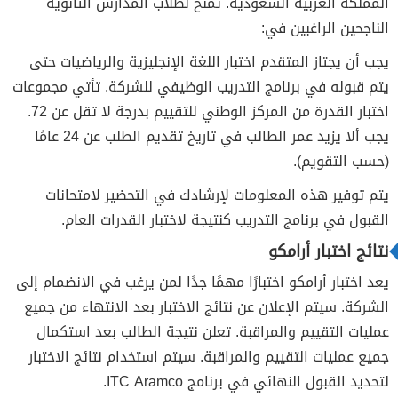
المملكة العربية السعودية. تُمنح لطلاب المدارس الثانوية
الناجحين الراغبين في:
يجب أن يجتاز المتقدم اختبار اللغة الإنجليزية والرياضيات حتى
يتم قبوله في برنامج التدريب الوظيفي للشركة. تأتي مجموعات
اختبار القدرة من المركز الوطني للتقييم بدرجة لا تقل عن 72.
يجب ألا يزيد عمر الطالب في تاريخ تقديم الطلب عن 24 عامًا
(حسب التقويم).
يتم توفير هذه المعلومات لإرشادك في التحضير لامتحانات
القبول في برنامج التدريب كنتيجة لاختبار القدرات العام.
نتائج اختبار أرامكو
يعد اختبار أرامكو اختبارًا مهمًا جدًا لمن يرغب في الانضمام إلى
الشركة. سيتم الإعلان عن نتائج الاختبار بعد الانتهاء من جميع
عمليات التقييم والمراقبة. تعلن نتيجة الطالب بعد استكمال
جميع عمليات التقييم والمراقبة. سيتم استخدام نتائج الاختبار
لتحديد القبول النهائي في برنامج ITC Aramco.