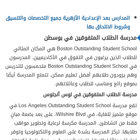
المدارس بعد الإعدادية الأزهرية جميع التخصصات والتنسيق
وشروط الالتحاق بها
مدرسة الطلاب المتفوقين في بوسطن
Boston Outstanding Student School هي المكان المثالي
للطلاب الذين يرغبون في التفوق في الأكاديميين. المدرسون
في Boston Outstanding Student School متحمسون للتدريس
وهم يزودون طلابهم أفضل تعليم ممكن. تتمتع المدرسة أيضًا
بموقع رائع ومناسب للطلاب وعائلاتهم.
مدرسة الطلاب المتفوقين في لوس أنجلوس
تقع مدرسة Los Angeles Outstanding Student School في
موقع متميز للغاية، في Wilshire Blvd، على بعد بضعة مبانٍ
فقط من الشاطئ. المدرسة مكرسة لرعاية وتطوير مواهب
طلابها. تركز المدرسة بشدة على العلوم والتكنولوجيا وتوفر