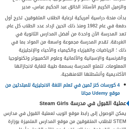
والزميل الكريم الأستاذ الخالق عبد الحكيم عباس، مدير
بدأت منحة دراسية أمريكية لرعاية الطلاب المتفوقين. تخرج أول
دفعة في عام 1982 ومنذ ذلك الحين ازداد عدد الطلاب كل عام.
تعد المدرسة الآن واحدة من أفضل المدارس الثانوية في
الغردقة. تقدم المدرسة مجموعة واسعة من المواد بما في
ذلك ؛ الرياضيات والفيزياء والكيمياء والأحياء والإنجليزية
والفرنسية والإسبانية والألمانية وعلوم الكمبيوتر وتكنولوجيا
المعلومات. تتمتع المدرسة بسمعة طيبة للغاية لانجازاتها
الأكاديمية وأنشطتها اللامنهجية.
4 كورسات كنز ثمين في تعلم اللغة الانجليزية للمبتدئين من
موقع Udemy مجانا
عملية القبول في مدرسة Steam Girls
يمكن الوصول إلى رابط موقع الويب لعملية القبول في مدارس
STEM للطلاب المتفوقين من موقع المدارس المتميزة بوزارة