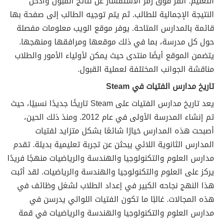
التعليم. انقر فوق رمز الاستفسار عن نتائج القبول وأدخل
النتيجة الإجمالية للطالب. ثم يتم توجيه الطالب إلى صفحة بها
قائمة بالمدارس المتاحة. يوفر موقع الويب معلومات مفصلة
حول كل مدرسة، بما في ذلك موقعها ومرافقها ومنهجها.
يتضمن الموقع أيضًا منتدى حيث يمكن لأولياء الأمور والطلاب
مناقشة الجوانب المختلفة لعملية القبول.
تاريخ مدارس الفتيات في Steam
يعد تاريخ مدارس الفتيات على Steam تاريخًا جديدًا نسبيًا، حيث
تم إنشاء المدرسة الأولى في عام 2012. ومنذ ذلك الحين،
أصبحت هذه المدارس خيارًا شائعًا بشكل متزايد لفتيات
المدارس الثانوية اللائي يبحثن عن تجربة تعليمية بديلة. تقدم
مدارس العلوم والتكنولوجيا والهندسة والرياضيات منهجًا فريدًا
يركز على العلوم والتكنولوجيا والهندسة والرياضيات. لقد أثبت
هذا النهج نجاحه الكبير في إعداد الطلاب لشغل وظائف في
هذه المجالات. غالبًا ما تكون الفتيات اللواتي يدرسن في
مدارس العلوم والتكنولوجيا والهندسة والرياضيات في قمة