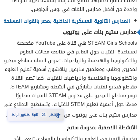
تعليمًا ممتازًا لطلابها. تتمتع المدرسة بسمعة طيبة لكونها
واحدة من أفضل مدارس اللغات في لوس أنجلوس.
المدارس الثانوية العسكرية الداخلية بمصر بالقوات المسلحة
مدارس ستيم بنات على يوتيوب
STEAM Girls Schools هي قناة على YouTube مخصصة
لمساعدة الفتيات حول العالم في متابعة مجالات العلوم
والتكنولوجيا والهندسة والرياضيات. تعرض القناة مقاطع فيديو
لمديري وطلاب ومعلمين سابقين يناقشون أهمية تعليم العلوم
والتكنولوجيا والهندسة والرياضيات للفتيات. كما تضم ​​القناة
مقاطع فيديو لفتيات يشاركن في أنشطة ومشاريع STEAM.
توفر مقاطع الفيديو على مدارس STEAM للفتيات منظورًا
مهمًا حول أهمية تعليم STEM للفتيات، وتستطيع الاطلاع على
مدارس ستيم بنات على يوتيوب من
.
⏳
20
انتظر
ثانية لظهور الرابط
الأنشطة اللاصفية بمدرسة ستيم
مدرسة التميز في العلوم والتكنولوجيا بالمعادي تنعي الأخ