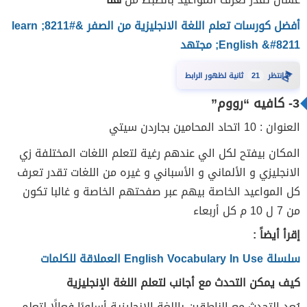
أفضل كورسات تعلم اللغة الانجليزية من الصفر &#8211; learn
English &#8211; مجتهد
⏳
20
انتظر
ثانية لظهور الرابط
3-
كافيه “رووم”
العنوان : 10 اتحاد المحامين بجاردن سيتي
المكان بيفتح لكل الي عندهم رغية لتعلم اللغات المختلفة زي
الانجليزي و الألماني و الأسباني و غيره من اللغات تقدر تعرف
كل المواعيد الخاصة بيهم عبر صفحتهم الخاصة و غالبا تكون
من 7 ل 10 م كل أربعاء
إقرأ أيضاً :
سلسلة English Vocabulary In Use العملاقة للكلمات
كيف يمكن التحدث مع أجانب لتعلم اللغة الإنجليزية
يُعد التحدث مع الناطقين باللغة الإنجليزية أسلوبًا فعالًا لتعلم