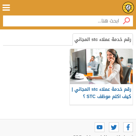
رقم خدمة عملاء stc المجاني
رقم خدمة عملاء stc المجاني |
كيف اكلم موظف STC ؟
التحدث مع STC