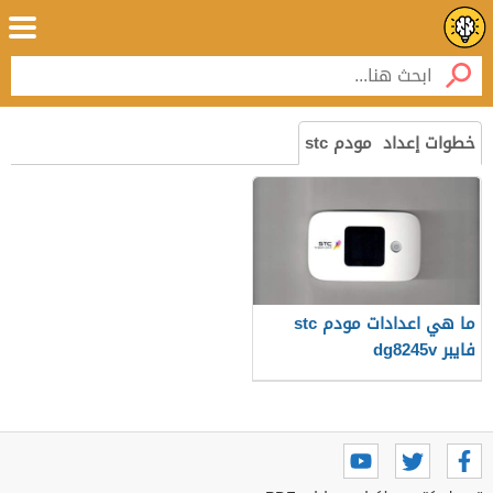
خطوات إعداد مودم stc
ما هي اعدادات مودم stc
فايبر dg8245v