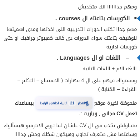
ومهم جداااااا انك متكدبش
الكورسات بتاعتك ال courses .
مهم جداا تكتب الدورات التدريبيه اللى اخدتها ومدى اهميتها
للوظيفه بتاعتك سواء الدورات دى كانت كمبيوتر جرافيك او حتى
كورسات اداريه
– اللغات او ال Languages .
اللغه الام + اللغات التانيه
ومستواك فيهم على ال 4 مهارات ( الاستماع – التكلم –
القراءة – الكتابة )
⏳
ملحوظة اخيرة موقع
بيساعدك
انتظر
21
ثانية لظهور الرابط
تعمل CV مجانى , وياريت :-
متحاولش تكدب فى ال CV علشان لما تروح الانترفيو هيسألوك
وساعتها مش هتعرف تجاوب وهيكون شكلك وحش جداااا