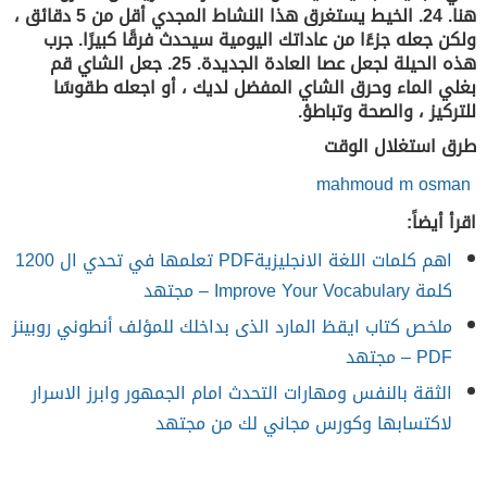
هنا. 24. الخيط يستغرق هذا النشاط المجدي أقل من 5 دقائق ،
ولكن جعله جزءًا من عاداتك اليومية سيحدث فرقًا كبيرًا. جرب
هذه الحيلة لجعل عصا العادة الجديدة. 25. جعل الشاي قم
بغلي الماء وحرق الشاي المفضل لديك ، أو اجعله طقوسًا
للتركيز ، والصحة وتباطؤ.
طرق استغلال الوقت
 mahmoud m osman

اقرأ أيضاً:
اهم كلمات اللغة الانجليزيةPDF تعلمها في تحدي ال 1200
كلمة Improve Your Vocabulary – مجتهد
ملخص كتاب ايقظ المارد الذى بداخلك للمؤلف أنطوني روبينز
PDF – مجتهد
الثقة بالنفس ومهارات التحدث امام الجمهور وابرز الاسرار
لاكتسابها وكورس مجاني لك من مجتهد