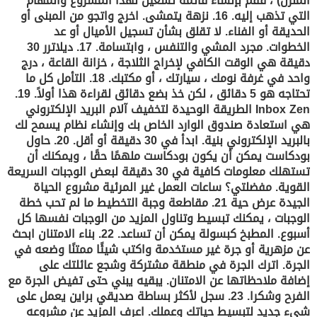
المنزل) ، فقم بإنشاء قائمة تشغيل لهذا المشروع والمهام
التي تذهب إليه. 16. نزهة يتمشى. اخرج واتجو من المبنى أو
الحديقة أو الفناء. لا تقلق بشأن تسجيل الأميال أو عد
الخطوات. مجرد المشي والتنفس ، وابتسامة. 17. ديلاترر 30
دقيقة هي الوقت الكافي لإخراج الثلاجة ، خزانة القاعة ، درج
واحد في غرفة نومك ، سيارتك ، أو مكتبك. 18. التأمل كل ما
تحتاجه هو 5 دقائق ، لكن خذ بضع دقائق لقراءة هذا أولاً. 19.
Inbox Zen الطريقة الوحيدة لتخفيف آلام البريد الإلكتروني
هي استعادة صندوق الوارد الخاص بك وإنشاء نظام يسمح لك
بالبريد الإلكتروني بنية. ابدأ في 30 دقيقة أو أقل. 20. حاول
بودكاست يمكن أن يكون بودكاست ملهمًا حقًا ، ويمكنك أن
تستهلك معلومات كافية في 30 دقيقة لبعض الوجبات السريعة
القوية. مفضلتي؟ ساعات العمل غير المرئية مشروع الحياة
الجيدة عرض حية 21. مقاطعة وجبة التخطيط ما لم تحب خطة
الوجبات ، يمكنك تبسيط وتناول المزيد من الوجبات نفسها كل
أسبوع. المطبخ كبسولة يمكن أن تساعد. 22. بناء الامتنان ابحث
عن مزهرية أو جرة غير مستخدمة واكتب شيئًا ممتنًا وضعه في
الجرة. اترك الجرة في منطقة مشتركة وشجع عائلتك على
إضافة ملاحظاتها عن الامتنان. يبقيه يبني حتى تفيض الجرة مع
الفرح وشكرا. 23. سجل لأكثر بساطة صديقي براين يعمل على
شيء جديد لتبسيط حياتك وعملك. اعرف المزيد عن مشروعه