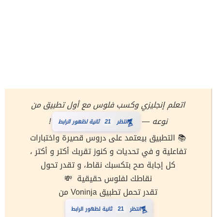
اتعلم إنجليزي وكسب فلوس مع أول تطبيق من
نوعه —
!
⏳
انتظر
21
ثانية لظهور الرابط
📚 التطبيق بيعتمد على دروس قصيرة واختبارات
تفاعلية و في تحديات و كنوز تقربك أكتر و أكتر ،
كل إجابة صح بتكسبك نقاط، و تقدر تحول
نقاطك لفلوس حقيقية 💸
تقدر تحمل تطبيق Voninja من
⏳
انتظر
21
ثانية لظهور الرابط