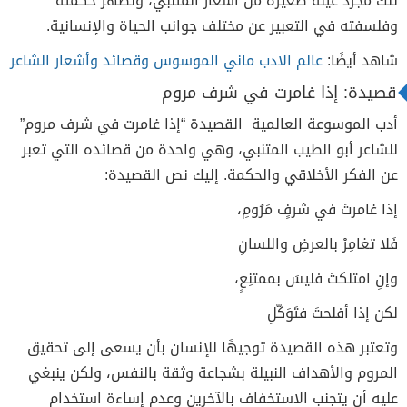
تلك مجرد عينة صغيرة من أشعار المتنبي، وتظهر حكمته
وفلسفته في التعبير عن مختلف جوانب الحياة والإنسانية.
شاهد أيضًا:
عالم الادب ماني الموسوس وقصائد وأشعار الشاعر
قصيدة: إذا غامرت في شرف مروم
أدب الموسوعة العالمية القصيدة “إذا غامرت في شرف مروم”
للشاعر أبو الطيب المتنبي، وهي واحدة من قصائده التي تعبر
عن الفكر الأخلاقي والحكمة. إليك نص القصيدة:
إذا غامرتَ في شرفٍ مَرُومِ،
فَلا تغامِرْ بالعرضِ واللسانِ
وإنِ امتلكتَ فليسَ بممتنِعٍ،
لكن إذا أفلحتَ فتَوَكّلِ
وتعتبر هذه القصيدة توجيهًا للإنسان بأن يسعى إلى تحقيق
المروم والأهداف النبيلة بشجاعة وثقة بالنفس، ولكن ينبغي
عليه أن يتجنب الاستخفاف بالآخرين وعدم إساءة استخدام