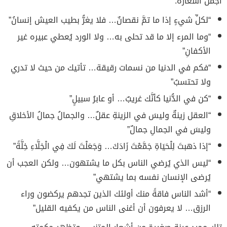
أجمل أشعاره:
“لكلِّ شيءٍ إذا ما تمَّ نقصانٌ… فلا يغرُّ بطيب العيش إنسانُ”
“وما المرء إلا ما قد تحلى به… ولا الورد يُعطي عبيره غير
الأكفانِ”
“فكم في الدنيا من نسمات رقيقة… تأتيك من حيث لا تدري
ولا تحتسبُ”
“كن في الدُّنيا كأنَّك غريبٌ… أو عابرُ سبيلٍ”
“العقل زينةٌ وليسَ في الزينةِ عقلٌ… والجمالُ جمالُ الأخلاقِ
وليسَ في الجمالِ جمالٌ”
“إذا ذهبتَ لِلْحَيَاةِ جَمَّعْتَ زَادَكَ… وَجَعَلْتَ لَكَ فِي الْخِلَّاءِ خِلَّةً”
“ليس الذي يُرضي الناس بكل ما يشتهون… ولكن العجب أن
يُرضى الإنسان نفسه بما يشتهي”
“أشد الناس فاقةً منك أولئك الذين تجدهم يركضون وراء
الرزق… لا يعرفون أن أغنى الناس من يكفيه القليل”