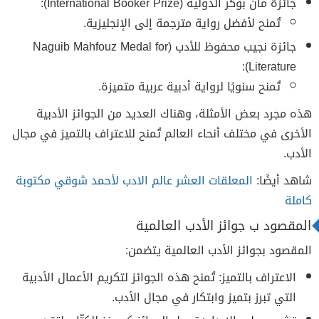
جائزة مان بوكر الدولية (International Booker Prize):
تُمنح لأفضل رواية مترجمة إلى الإنجليزية.
جائزة نجيب محفوظ للأدب (Naguib Mahfouz Medal for
Literature):
تُمنح سنويًا لرواية أدبية عربية متميزة.
هذه مجرد بعض الأمثلة، وهناك العديد من الجوائز الأدبية
الأخرى في مختلف أنحاء العالم تُمنح للاعتراف بالتميز في مجال
الأدب.
شاهد أيضًا:
المعلقات العشر عالم الادب لأحمد شوقي مكتوبة
كاملة
المقصود ب جوائز الأدب العالمية
المقصود بجوائز الأدب العالمية يتضمن:
الاعتراف بالتميز: تُمنح هذه الجوائز لتكريم الأعمال الأدبية
التي تبرز بتميز وابتكار في مجال الأدب.