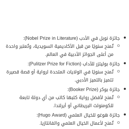
جائزة نوبل في الأدب (Nobel Prize in Literature):
تُمنح سنويًا من قبل الأكاديمية السويدية، وتُعتبر واحدة
من أعلى الجوائز الأدبية في العالم.
جائزة بوليتزر للآداب (Pulitzer Prize for Fiction):
تُمنح سنويًا في الولايات المتحدة لرواية أو قصة قصيرة
تتميز بالتميز الأدبي.
جائزة بوكر (Booker Prize):
تُمنح لأفضل رواية كتبها كاتب من أي دولة تابعة
للكومنولث البريطاني أو أيرلندا.
جائزة هوغو للخيال العلمي (Hugo Award):
تُمنح لأعمال الخيال العلمي والفانتازيا.