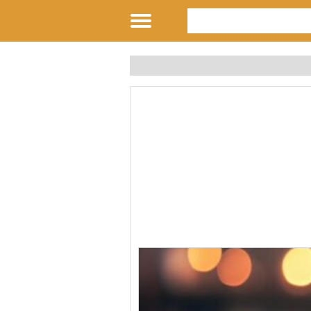
لقصائد