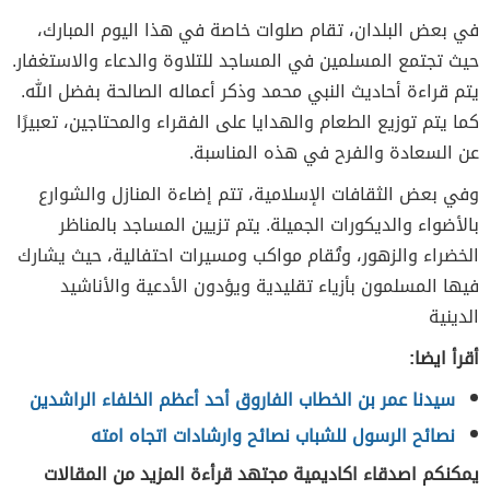
في بعض البلدان، تقام صلوات خاصة في هذا اليوم المبارك،
حيث تجتمع المسلمين في المساجد للتلاوة والدعاء والاستغفار.
يتم قراءة أحاديث النبي محمد وذكر أعماله الصالحة بفضل الله.
كما يتم توزيع الطعام والهدايا على الفقراء والمحتاجين، تعبيرًا
عن السعادة والفرح في هذه المناسبة.
وفي بعض الثقافات الإسلامية، تتم إضاءة المنازل والشوارع
بالأضواء والديكورات الجميلة. يتم تزيين المساجد بالمناظر
الخضراء والزهور، وتُقام مواكب ومسيرات احتفالية، حيث يشارك
فيها المسلمون بأزياء تقليدية ويؤدون الأدعية والأناشيد
الدينية
أقرأ ايضا:
سيدنا عمر بن الخطاب الفاروق أحد أعظم الخلفاء الراشدين
نصائح الرسول للشباب نصائح وارشادات اتجاه امته
يمكنكم اصدقاء اكاديمية مجتهد قرأءة المزيد من المقالات