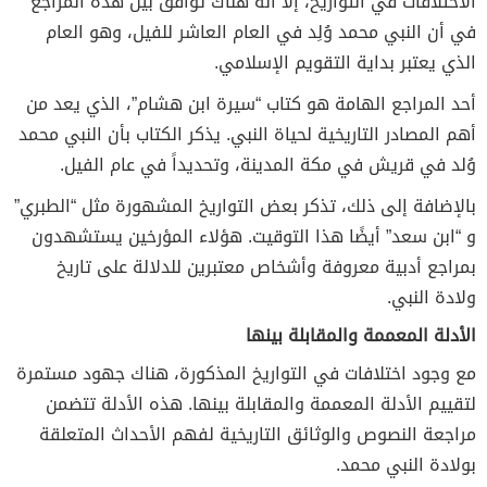
الاختلافات في التواريخ، إلا أنه هناك توافق بين هذه المراجع
في أن النبي محمد وُلِد في العام العاشر للفيل، وهو العام
الذي يعتبر بداية التقويم الإسلامي.
أحد المراجع الهامة هو كتاب “سيرة ابن هشام”، الذي يعد من
أهم المصادر التاريخية لحياة النبي. يذكر الكتاب بأن النبي محمد
وُلد في قريش في مكة المدينة، وتحديداً في عام الفيل.
بالإضافة إلى ذلك، تذكر بعض التواريخ المشهورة مثل “الطبري”
و “ابن سعد” أيضًا هذا التوقيت. هؤلاء المؤرخين يستشهدون
بمراجع أدبية معروفة وأشخاص معتبرين للدلالة على تاريخ
ولادة النبي.
الأدلة المعممة والمقابلة بينها
مع وجود اختلافات في التواريخ المذكورة، هناك جهود مستمرة
لتقييم الأدلة المعممة والمقابلة بينها. هذه الأدلة تتضمن
مراجعة النصوص والوثائق التاريخية لفهم الأحداث المتعلقة
بولادة النبي محمد.