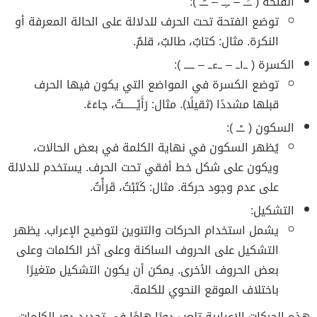
الفتحة ( ــَــ – ــِــ – ــُــ ):
توضع الفتحة تحت الحرف للدلالة على الحالة المعرفة أو
النكرة. مثال: كتابٌ، طالبٌ، قلمٌ.
الكسرة ( ــ١ــ – ــءــ – ـــــ ):
توضع الكسرة في المواضع التي يكون فيها الحرف
قبلها مشددًا (ثقيلًا). مثال: رَأَيْــــــتُ، جاءَءً.
السكون ( ــْــ ):
يُظهر السكون في نهاية الكلمة في بعض الحالات،
ويكون على شكل خط أفقي تحت الحرف. يستخدم للدلالة
على عدم وجود حركة. مثال: كَتَبْتُ، قَرَأْتُ.
التشكيل:
يشمل استخدام الحركات والتنوين لتوضيح الإعراب. يظهر
التشكيل على الحروف الساكنة وعلى آخر الكلمات وعلى
بعض الحروف الأخرى. يمكن أن يكون التشكيل متغيرًا
باختلاف الموقع النحوي للكلمة.
هذه الحركات الإعرابية تلعب دورًا هامًا في تحديد دور الكلمات