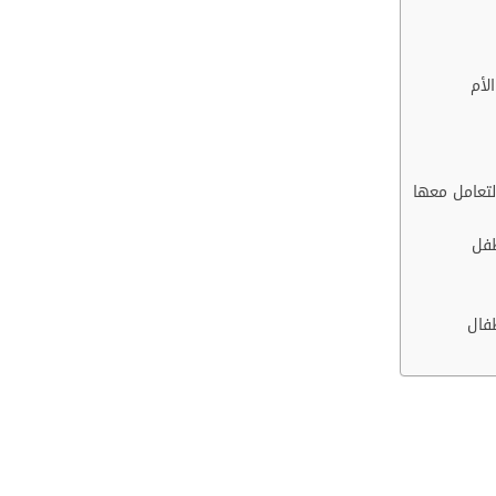
لأم
لتعامل معها
طفل
طفال
لطفل وتلبية احتياجاته الجسدية. بل إنها تلعب دورًا هامًا في تنم
 والأم الحنونة التي تقدم الحب والاهتمام والعناية غير المشروط