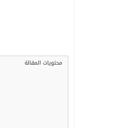
انشاء عن الام
انشاء عن الام، كما يقول المثل الق
بالأمهات في يوم خاص واحد في الس
محتويات المقالة