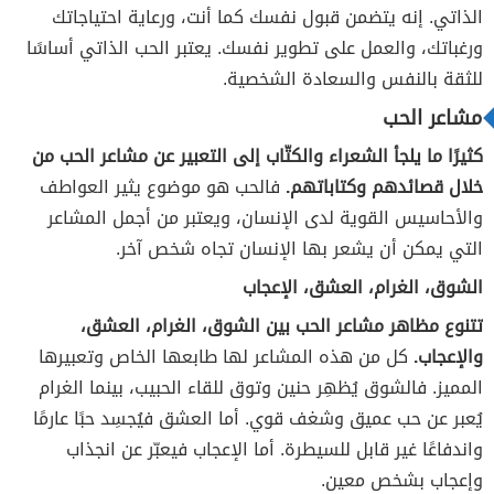
الذاتي. إنه يتضمن قبول نفسك كما أنت، ورعاية احتياجاتك
ورغباتك، والعمل على تطوير نفسك. يعتبر الحب الذاتي أساسًا
للثقة بالنفس والسعادة الشخصية.
مشاعر الحب
كثيرًا ما يلجأ الشعراء والكتّاب إلى التعبير عن مشاعر الحب من
خلال قصائدهم وكتاباتهم.
فالحب هو موضوع يثير العواطف
والأحاسيس القوية لدى الإنسان، ويعتبر من أجمل المشاعر
التي يمكن أن يشعر بها الإنسان تجاه شخص آخر.
الشوق، الغرام، العشق، الإعجاب
تتنوع مظاهر مشاعر الحب بين الشوق، الغرام، العشق،
والإعجاب.
كل من هذه المشاعر لها طابعها الخاص وتعبيرها
المميز. فالشوق يُظهِر حنين وتوق للقاء الحبيب، بينما الغرام
يُعبر عن حب عميق وشغف قوي. أما العشق فيُجسِد حبًا عارمًا
واندفاعًا غير قابل للسيطرة. أما الإعجاب فيعبّر عن انجذاب
وإعجاب بشخص معين.