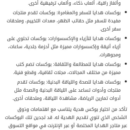
وألغاز راقية، ألعاب ذكاء، وألعاب ترفيهية أخرى.
بوكسات هدايا للسفر والمغامرة: بوكسات تقدم منتجات
مفيدة للسفر مثل حقائب الظهر، معدات التخييم، وملحقات
سفر أخرى.
بوكسات هدايا للأزياء والإكسسوارات: بوكسات تحتوي على
أزياء أنيقة وإكسسوارات مميزة مثل أحزمة جلدية، ساعات،
ومجوهرات.
بوكسات هدايا للمطالعة والثقافة: بوكسات تضم كتب
مميزة من مختلف المجالات، مجلات ثقافية، وقطع فنية.
بوكسات هدايا للصحة واللياقة البدنية: بوكسات تقدم
منتجات وأدوات تساعد على اللياقة البدنية والصحة مثل
أدوات تمارين الرياضة، مشاهدة اللياقة، وملحقات أخرى.
تأكد من اختيار بوكس هدية يتناسب مع اهتمامات وذوق
الشخص الذي تنوي تقديم الهدية له. قد تجدين تلك البوكسات
عبر متاجر الهدايا المختصة أو عبر الإنترنت في مواقع التسوق