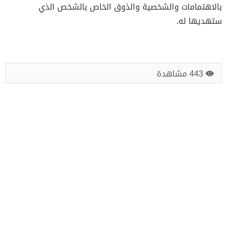
بالاهتمامات والشخصية والذوق الخاص بالشخص الذي
ستهديها له.
443 مشاهدة
تحميل كتب، مذكرات، روايات PDF
تطوير المهارات الحياتية و المهنية
روائع الأدب
كورسات و دورات تعليمية مجانية
مقالات عامة
جميع الحقوق محفوظة لموقع اكاديمية مجتهد 2026