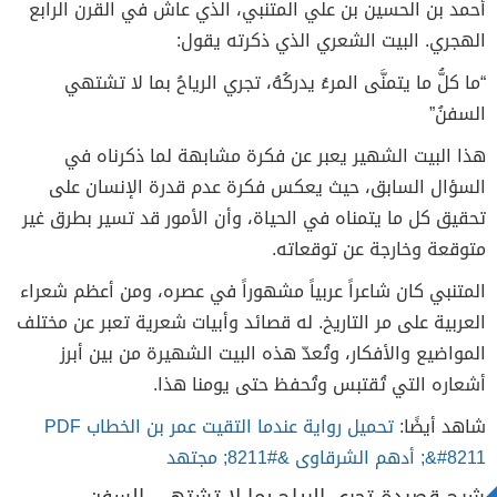
أحمد بن الحسين بن علي المتنبي، الذي عاش في القرن الرابع
الهجري. البيت الشعري الذي ذكرته يقول:
“ما كلُّ ما يتمنَّى المرءُ يدركُهُ، تجري الرياحُ بما لا تشتهي
السفنُ”
هذا البيت الشهير يعبر عن فكرة مشابهة لما ذكرناه في
السؤال السابق، حيث يعكس فكرة عدم قدرة الإنسان على
تحقيق كل ما يتمناه في الحياة، وأن الأمور قد تسير بطرق غير
متوقعة وخارجة عن توقعاته.
المتنبي كان شاعراً عربياً مشهوراً في عصره، ومن أعظم شعراء
العربية على مر التاريخ. له قصائد وأبيات شعرية تعبر عن مختلف
المواضيع والأفكار، وتُعدّ هذه البيت الشهيرة من بين أبرز
أشعاره التي تُقتبس وتُحفظ حتى يومنا هذا.
شاهد أيضًا:
تحميل رواية عندما التقيت عمر بن الخطاب PDF
&#8211; أدهم الشرقاوى &#8211; مجتهد