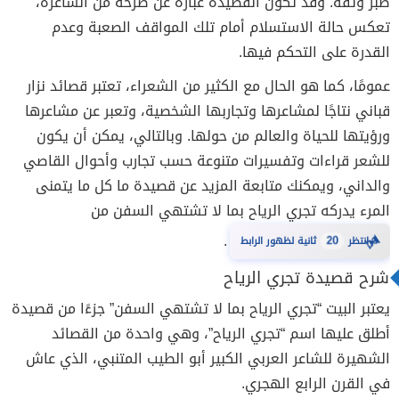
صبر وثقة. وقد تكون القصيدة عبارة عن صرخة من الشاعرة،
تعكس حالة الاستسلام أمام تلك المواقف الصعبة وعدم
القدرة على التحكم فيها.
عمومًا، كما هو الحال مع الكثير من الشعراء، تعتبر قصائد نزار
قباني نتاجًا لمشاعرها وتجاربها الشخصية، وتعبر عن مشاعرها
ورؤيتها للحياة والعالم من حولها. وبالتالي، يمكن أن يكون
للشعر قراءات وتفسيرات متنوعة حسب تجارب وأحوال القاصي
والداني، ويمكنك متابعة المزيد عن قصيدة ما كل ما يتمنى
المرء يدركه تجري الرياح بما لا تشتهي السفن من
⏳
.
انتظر
20
ثانية لظهور الرابط
شرح قصيدة تجري الرياح
يعتبر البيت “تجري الرياح بما لا تشتهي السفن” جزءًا من قصيدة
أطلق عليها اسم “تجري الرياح”، وهي واحدة من القصائد
الشهيرة للشاعر العربي الكبير أبو الطيب المتنبي، الذي عاش
في القرن الرابع الهجري.