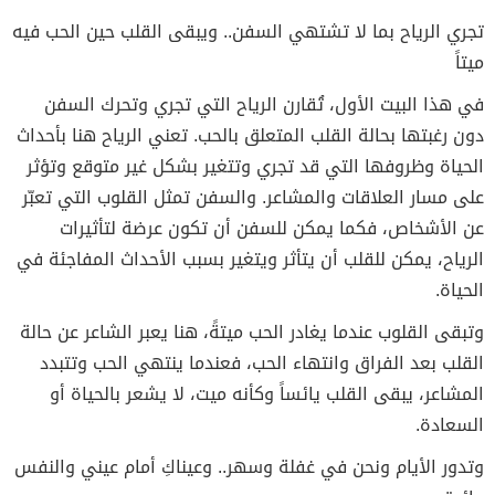
تجري الرياح بما لا تشتهي السفن.. ويبقى القلب حين الحب فيه
ميتاً
في هذا البيت الأول، تُقارن الرياح التي تجري وتحرك السفن
دون رغبتها بحالة القلب المتعلق بالحب. تعني الرياح هنا بأحداث
الحياة وظروفها التي قد تجري وتتغير بشكل غير متوقع وتؤثر
على مسار العلاقات والمشاعر. والسفن تمثل القلوب التي تعبّر
عن الأشخاص، فكما يمكن للسفن أن تكون عرضة لتأثيرات
الرياح، يمكن للقلب أن يتأثر ويتغير بسبب الأحداث المفاجئة في
الحياة.
وتبقى القلوب عندما يغادر الحب ميتةً، هنا يعبر الشاعر عن حالة
القلب بعد الفراق وانتهاء الحب، فعندما ينتهي الحب وتتبدد
المشاعر، يبقى القلب يائساً وكأنه ميت، لا يشعر بالحياة أو
السعادة.
وتدور الأيام ونحن في غفلة وسهر.. وعيناكِ أمام عيني والنفس