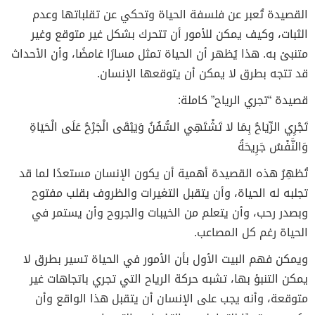
القصيدة تُعبر عن فلسفة الحياة وتحكي عن تقلباتها وعدم
الثبات، وكيف يمكن للأمور أن تتحرك بشكل غير متوقع وغير
متنبئ به. هذا يُظهر أن الحياة تمثل مسارًا غامضًا، وأن الأحداث
قد تتجه بطرق لا يمكن أن يتوقعها الإنسان.
قصيدة “تجري الرياح” كاملة:
تَجْرِي الرِّيَاحُ بِمَا لا تَشْتَهِي السُّفُنُ وَيَبْقَى الْجَرْحُ عَلَى الْحَيَاةِ
وَالنَّفْسُ جَرِيحَةُ
تُظهِرُ هذه القصيدة أهمية أن يكون الإنسان مستعدًا لما قد
تجلبه له الحياة، وأن يتقبل التغيرات والظروف بقلب مفتوح
وبصدر رحب، وأن يتعلم من الخيبات والجروح وأن يستمر في
الحياة رغم كل المصاعب.
ويمكن فهم البيت الأول بأن الأمور في الحياة تسير بطرق لا
يمكن التنبؤ بها، تشبه حركة الرياح التي تجري باتجاهات غير
متوقعة، وأنه يجب على الإنسان أن يتقبل هذا الواقع وأن