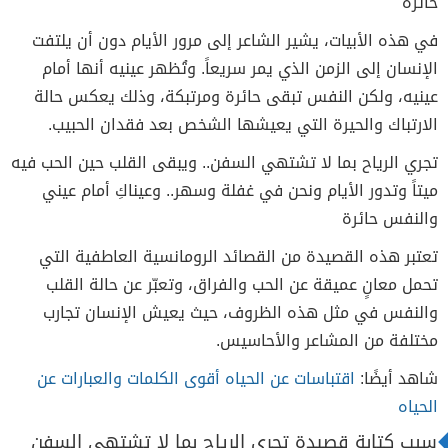
حائرة
في هذه الأبيات، يشير الشاعر إلى مرور الأيام دون أن يلتفت
الإنسان إلى الزمن الذي يمر سريعاً. وتُظهر عينيه أنها أمام
عينيه، ولكن النفس تبقى حائرة ومرتبكة، وذلك يعكس حالة
الارتباك والحيرة التي يعيشها الشخص بعد فقدان الحبيب.
تجري الرياح بما لا تشتهي السفن.. ويبقى القلب حين الحب فيه
ميتاً وتدور الأيام ونحن في غفلة وسهر.. وعيناكِ أمام عيني
والنفس حائرة
تعتبر هذه القصيدة من القصائد الرومانسية العاطفية التي
تحمل معانٍ عميقة عن الحب والفراق، وتعبّر عن حالة القلب
والنفس في مثل هذه الظروف، حيث يعيش الإنسان تجارب
مختلفة من المشاعر والأحاسيس.
شاهد أيضًا:
اقتباسات عن الحياه أقوى الكلمات والعبارات عن
الحياه
سبب كتابة قصيدة تجري الرياح بما لا تشتهي السفن