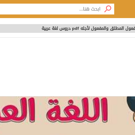
لمطلق والمفعول لأجله pdf دروس لغة عربية
ية