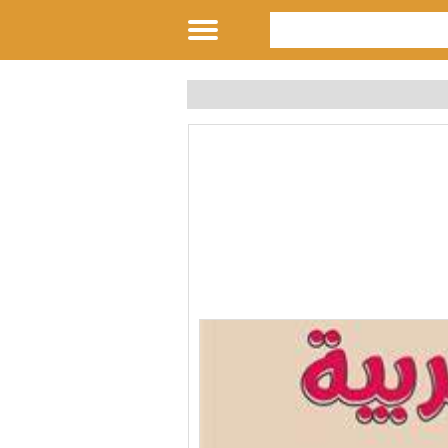
تمارين في المفعول المطلق والمفعول لأجله pdf