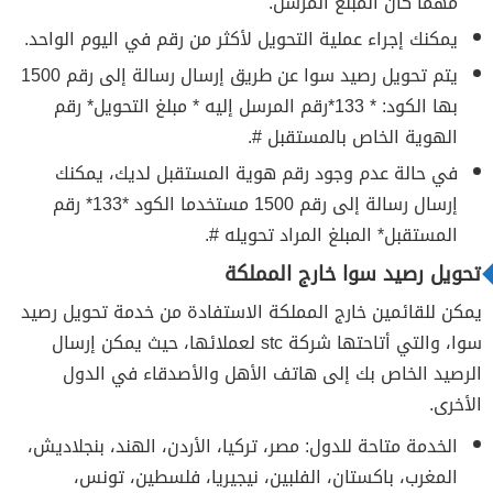
مهما كان المبلغ المرسل.
يمكنك إجراء عملية التحويل لأكثر من رقم في اليوم الواحد.
يتم تحويل رصيد سوا عن طريق إرسال رسالة إلى رقم 1500
بها الكود: * 133*رقم المرسل إليه * مبلغ التحويل* رقم
الهوية الخاص بالمستقبل #.
في حالة عدم وجود رقم هوية المستقبل لديك، يمكنك
إرسال رسالة إلى رقم 1500 مستخدما الكود *133* رقم
المستقبل* المبلغ المراد تحويله #.
تحويل رصيد سوا خارج المملكة
يمكن للقائمين خارج المملكة الاستفادة من خدمة تحويل رصيد
سوا، والتي أتاحتها شركة stc لعملائها، حيث يمكن إرسال
الرصيد الخاص بك إلى هاتف الأهل والأصدقاء في الدول
الأخرى.
الخدمة متاحة للدول: مصر، تركيا، الأردن، الهند، بنجلاديش،
المغرب، باكستان، الفلبين، نيجيريا، فلسطين، تونس،