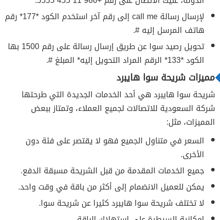
الدولة، عليك الاتصال على رقم +966 11 455 5555.
لإرسال رسالة call me إلى رقم آخر استخدم الكود *177* رقم
هاتف المرسل إليه #.
تحويل رصيد سوا عن طريق إرسال رسالة على رقم 1500 بها
الكود *133* الرقم المراد التحويل إليه* المبلغ #.
مميزات شريحة سوا هايبرد
شريحة سوا هايبرد هي أحد الخدمات الجديدة التي طرحتها
شركة السعودية للاتصالات لجميع العملاء، وتمتاز ببعض
المميزات، مثل:
السعر في متناول الجميع فهو لا يقتصر على فئة دون
الأخرى.
جميع الخدمات المقدمة من قبل الشريحة مسبقة الدفع.
يمكن للعميل الانضمام إلى أكثر من باقة في وقت واحد.
لا تختلف شريحة سوا هايبرد كثيرا عن شريحة سوا.
إمكانية السيطرة على استهلاك الباقة.