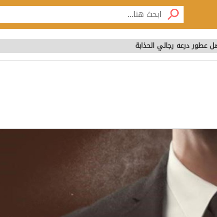
 عطور درعه رجالي الحذابة
 عطور درعه رجالي الحذ