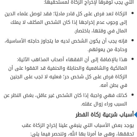
التي يجب توفرها لإخراج الزكاة لمستحقيها:
الزكاة تعد فرض على كل قادر ماديًا؛ فقد توصل علماء الدين
إلى وجوب عدم إخراجها إذا كان الشخص المكلف لا يملك
المال في وقتها، باختصار.
فإنه يجب أن يكون الشخص لديه ما يتجاوز حاجته الأساسية،
وحاجة من يعولهم.
هذا بالإضافة إلى أن الفقهاء أصحاب المذاهب الآتية:
المالكية والشافعية والحنابلة والحنفية قد اتفقوا على أن
الزكاة فرض على كل شخص حر؛ فعليه لا تجب على الجنين
في بطن أمه.
كذلك فهي واجبة إذا كان الشخص غير عاقل، بغض النظر عن
السبب وراء زوال عقله.
أسباب شرعية زكاة الفطر
يوجد بعض الأسباب التي ينبغي علينا إخراج الزكاة عقب
تحققها، وهي ما أمرنا بها الله، وتنحصر فيما يلي: