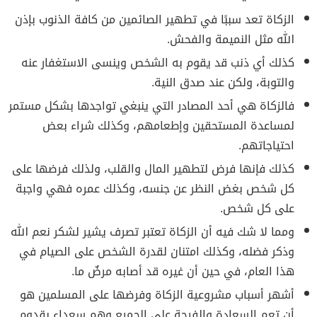
الزكاة تعد سببًا في تطهير الصائمين من كافة الذنوب بإذن
الله مثل النميمة والفحش.
كذلك أي ذنب قد يقوم به الشخص وينسى الاستغفار عنه
والتوبة، ولكن عند صدق النية.
فالزكاة هي أحد المصادر التي ينبغي تواجدها بشكل مستمر
لمساعدة المستحقين وإطعامهم، وكذلك شراء بعض
احتياجاتهم.
كذلك فإنها فرض لتطهير المال والقلب، ولذلك فرضها على
كل شخص بغض النظر عن جنسه، وكذلك عمره فهي واجبة
على كل شخص.
ومما لا شك فيه أن الزكاة تعتبر تصرف يشير لشكر نعم الله
وذكر فضله، وكذلك امتنان لقدرة الشخص على الصيام في
هذا العام، في حين أن غيره قد أصابه مرضٌ ما.
أشهر أسباب مشروعية الزكاة وفرضها على المسلمين هو
أن تعم السعادة والفرحة على الجميع وهم سعداء بقدوم