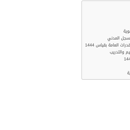
وية
لسجل المدني
رات العامة بقياس 1444
يم والتدريب
ة
 برقم الهوية
يمكنك الاستفسار عن نتائج القياس عن طريق الرقم الموحد (55
، وموعد إعلان النتائج، ومقدار الرسوم، وما إلى ذلك، خلال ساعات 
نة في صباحا حتى الثامنة مساءا، ولكن يومي الجمعة والسبت من ال