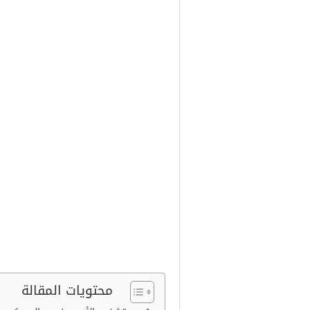
مستشفى الأمير منصور العسكري ه
آل سعود عندما كان وليًا للعهد في 7 محرم 1372هـ الموافق 27 سبتمبر 1952 م وكانت سعتها أكثر من (100) سري
محتويات المقالة