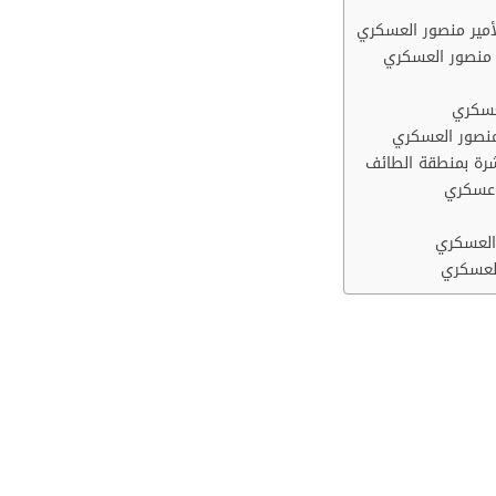
مير منصور العسكري
 منصور العسكري
عسكري
 منصور العسكري
رة بمنطقة الطائف
 عسكري
العسكري
العسكري
ور العسكري
الموجودة في مدينة الطائف بالمملكة العربية السعودية وبين 
ضى سواء كانوا ينتمون إلى القوات المسلحة والجهات العسكرية أو
ح جميع الأفراد داخل المملكة.