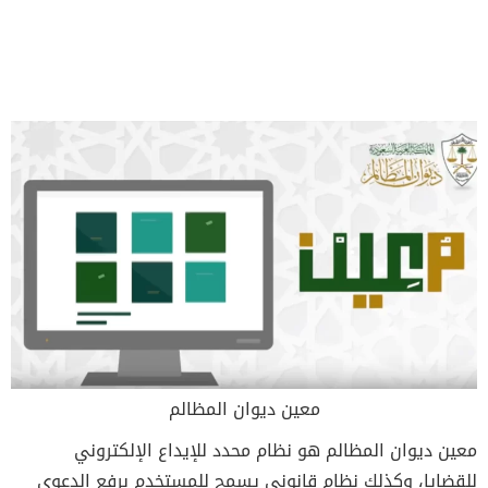
معين ديوان المظالم
معين ديوان المظالم هو نظام محدد للإيداع الإلكتروني
للقضايا، وكذلك نظام قانوني يسمح للمستخدم برفع الدعوى