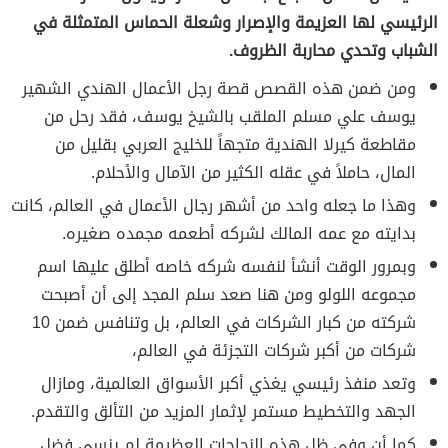
الرئيسي لها العزيمة والإصرار وشعلة الحماس المتمثلة في
الشباب وتحدي محاربة الظروف.
ومن ضمن هذه القصص قصة رجل الأعمال الهندي الشهير
يوسف علي مسلم الملقب بالشيخ يوسف، فقد رحل من
مقاطعة كيرلا الهندية متجهاً للخليج العربي بقليل من
المال، حاملاً في عقله الكثير من الآمال والأحلام.
وهذا ما جعله واحد من أشهر رجال الأعمال في العالم، كانت
بدايته مع عمه المالك لشركه أطعمه مجمده صغيره.
وبمرور الوقت أنشأ لنفسه شركه خاصه أطلق عليها اسم
مجموعه اللولو ومن هنا صعد سلم المجد إلى أن أصبحت
شركته من كبار الشركات في العالم، بل وتنافس ضمن 10
شركات من أكبر شركات التجزئة في العالم،
وتعد منفذ رئيسي يغذي أكبر الأسواق العالمية، ومازال
الجهد والتخطيط مستمر لإثمار المزيد من التألق والتقدم.
كما أن وفي ظل هذه النجاحات العظيمة لم ينسي فضل