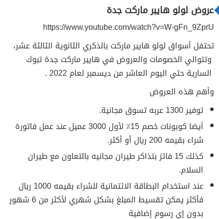
عروض لولو هايبر ماركت جدة
https://www.youtube.com/watch?v=W-gFn_9ZprU
تحتفل أسواق لولو هايبر ماركت بالذكري الثانوية الثالثة عشر،
وتتوالي الخصومات والعروض في هايبر ماركت جدة تبوك
السارية حتي اليوم العاشر من ديسمبر لعام 2022 .
وأهم هذه العروض
توفير 1300 عربه تسوق مجانية.
أيضا كوبونات خصم 15٪ لأول 3000 عميل عند عمل فاتورة
شراء بقيمه 200 ريال أو أكثر.
كذلك 15 فائز بتذاكر طيران مجانيه بالتعاون مع طيران
السلام.
عند استخدام البطاقة الائتمانية للشراء بقيمه 1000 ريال
فأكثر يمكن تقسيط المبلغ بشكل شهري لأكثر من 6 شهور
بدون إي رسوم إضافية