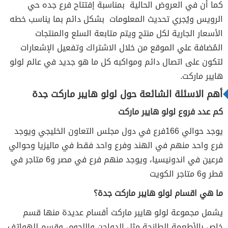
كما أن في العروض الحالية بمناسبة إفتتاح فرع جده حي
الرويس ويُجري تحديث المعلومات بشكل دائم بما يناسب خطه
الأسعار الجارية لكل منتج ويتم متابعة السلع والمنتجات
المُضافة علي الموقع من خلال الاشتراك وتفعيل الإشعارات
لتكون على اتصال دائم ومواكبه كل ما هو جديد في عالم لولو
هايبر ماركت.
أهم الاسئلة الشائعة حول لولو هايبر ماركت جدة
كم عدد فروع لولو هايبر ماركت
يوجد حوالي 166فرع في دول مجلس التعاون الخليجي ويوجد
فرع واحد منهم في الهند وفرع واحد فقط في ماليزيا وحوالي
فرعين في اندونيسيا، ويوجد منهم فرع في مصر و6 متاجر في
قطر و6 متاجر الكويت
ما هي اقسام لولو هايبر ماركت جدة؟
يشمل مجموعة لولو هايبر ماركت أقسام عديدة منها قسم
خاص بالأطعمة الطازجة مثل الدواجن واللحوم، وقسم للهواتف