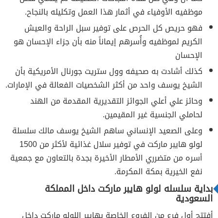
موظفيه الأوفياء في أثمار هذا العمل وتكليله بالنجاح.
فهو حريص كل الحرص على توفير سبل الراحة والعيش
الكريم لموظفيه وأُسرهم إيماناً منه بأن جزاء الإحسان هو
الإحسان
كذلك أشادت به صحيفه وول ستريت جورنال الأمريكية بأن
الشيخ يوسف واحد من أكثر الشخصيات الفعالة في الإمارات.
وحائز علي أعلي الجوائز التقديرية المقدمة من الهند
لحاملي الجنسية غير المقيمين.
وعلى الصعيد الإنساني ساهم الشيخ يوسف مالك سلسلة
لولو هايبر ماركت في توفير سلال غذائية لأكثر من 1500
أسره من متضرري الأمطار الأخيرة بجدة بالتعاون مع جمعية
نفع الخيرية بمكة المكرمة.
بداية سلسله لولو هايبر ماركت داخل المملكة
السعودية
أفتتح أول فرع من الفروع الخاصة بهايبر اللولو ماركت داخل