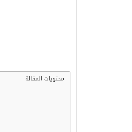
رقم الخطوط السعودية يعتبر من أكث
البحث طوال اليوم تبحث عنه، ومن ا
سواء للغرض الصناعي، أو حتى الأغرا
مصممي الطائرات بها جدًا عن القرن
في مجال صناعات الطيران، أيضًا هناك
محتويات المقالة