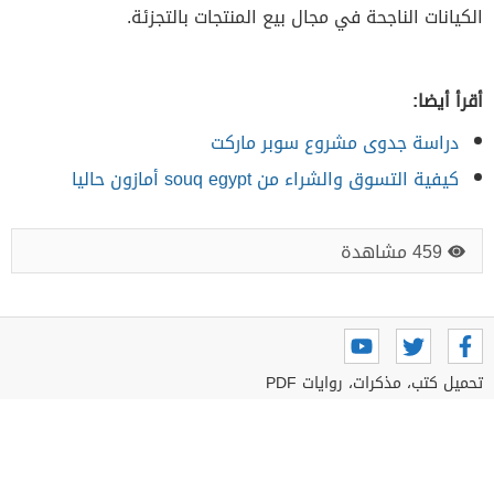
الكيانات الناجحة في مجال بيع المنتجات بالتجزئة.
أقرأ أيضا:
دراسة جدوى مشروع سوبر ماركت
كيفية التسوق والشراء من souq egypt أمازون حاليا
459 مشاهدة
تحميل كتب، مذكرات، روايات PDF
تطوير المهارات الحياتية و المهنية
روائع الأدب
كورسات و دورات تعليمية مجانية