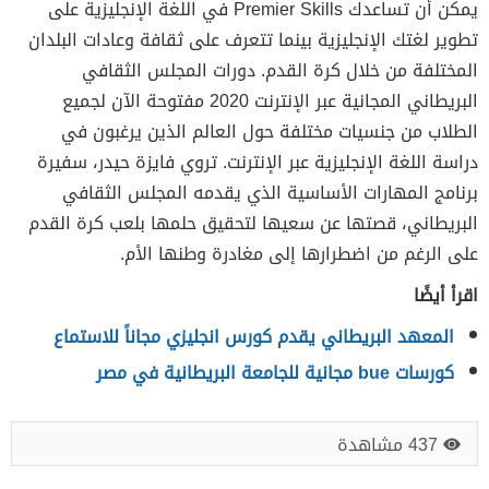
يمكن أن تساعدك Premier Skills في اللغة الإنجليزية على
تطوير لغتك الإنجليزية بينما تتعرف على ثقافة وعادات البلدان
المختلفة من خلال كرة القدم. دورات المجلس الثقافي
البريطاني المجانية عبر الإنترنت 2020 مفتوحة الآن لجميع
الطلاب من جنسيات مختلفة حول العالم الذين يرغبون في
دراسة اللغة الإنجليزية عبر الإنترنت. تروي فايزة حيدر، سفيرة
برنامج المهارات الأساسية الذي يقدمه المجلس الثقافي
البريطاني، قصتها عن سعيها لتحقيق حلمها بلعب كرة القدم
على الرغم من اضطرارها إلى مغادرة وطنها الأم.
اقرأ أيضًا
المعهد البريطاني يقدم كورس انجليزي مجاناً للاستماع
كورسات bue مجانية للجامعة البريطانية في مصر
437 مشاهدة