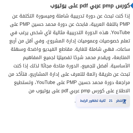
كورس pmp عربي pdf على يوتيوب
إذا كنت تبحث عن دورة تدريبية شاملة وميسورة التكلفة عن
PMP باللغة العربية، فابحث عن دورة محمد حسين PMP على
YouTube. هذه الدورة التدريبية مثالية لأي شخص يرغب في
تعلم خصوصيات وعموميات إدارة المشروع، وفي أقل من أربع
ساعات، فهي شاملة للغاية. مقاطع الفيديو واضحة وسهلة
المتابعة، ويقدم محمد شرحًا تفصيليًا لجميع المفاهيم
الأساسية. أفضل للجميع، الدورة متاحة مجانًا! لذلك إذا كنت
تبحث عن طريقة رائعة للتعرف على إدارة المشاريع، فتأكد من
مراجعة دورة محمد حسين PMP على YouTube، وتستطيع
الاطلاع على كورس pmp عربي pdf على يوتيوب من
.
20
انتظر
ثانية لظهور الرابط
⏳