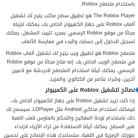
باستخدام متصفح Roblox.
The Roblox Player هو تطبيق سطح مكتب يتيح لك تشغيل
ألعاب Roblox على جهاز الكمبيوتر الخاص بك. يمكنك تنزيله
مجانًا من موقع Roblox الرسمي. بمجرد تثبيت المشغل، يمكنك
تسجيل الدخول إلى حسابك والبدء في ممارسة الألعاب.
متصفح Roblox هو تطبيق ويب يتيح لك تشغيل ألعاب Roblox
في متصفح الويب الخاص بك. إنه متاح مجانًا من موقع Roblox
الرسمي. يمكنك أيضًا استخدام المتصفح للدردشة مع لاعبين
آخرين، وشراء عناصر من الكتالوج، والمزيد.
نصائح لتشغيل Roblox على الكمبيوتر
إذا كنت تريد تشغيل Roblox على جهاز الكمبيوتر الخاص بك،
فيمكنك استخدام محاكي Android مثل LDPlayer. سيسمح لك
ذلك باستخدام لوحة المفاتيح والتحكم بالماوس للعب اللعبة
على السطح. يمكنك أيضًا الاستفادة من ثراء الأزياء لارتداء
صورتك الرمزية في اللعبة. ستساعدك هذه النصائح على تحسين