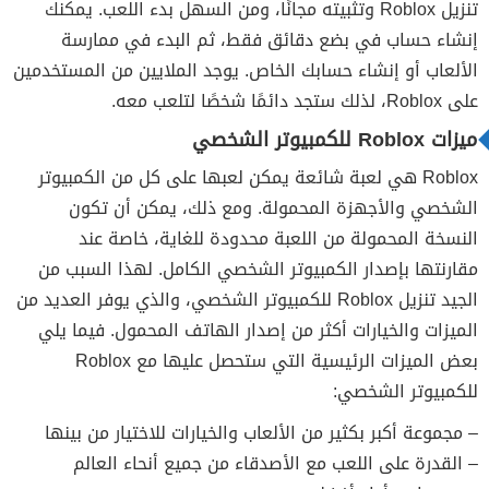
تنزيل Roblox وتثبيته مجانًا، ومن السهل بدء اللعب. يمكنك
إنشاء حساب في بضع دقائق فقط، ثم البدء في ممارسة
الألعاب أو إنشاء حسابك الخاص. يوجد الملايين من المستخدمين
على Roblox، لذلك ستجد دائمًا شخصًا لتلعب معه.
ميزات Roblox للكمبيوتر الشخصي
Roblox هي لعبة شائعة يمكن لعبها على كل من الكمبيوتر
الشخصي والأجهزة المحمولة. ومع ذلك، يمكن أن تكون
النسخة المحمولة من اللعبة محدودة للغاية، خاصة عند
مقارنتها بإصدار الكمبيوتر الشخصي الكامل. لهذا السبب من
الجيد تنزيل Roblox للكمبيوتر الشخصي، والذي يوفر العديد من
الميزات والخيارات أكثر من إصدار الهاتف المحمول. فيما يلي
بعض الميزات الرئيسية التي ستحصل عليها مع Roblox
للكمبيوتر الشخصي:
– مجموعة أكبر بكثير من الألعاب والخيارات للاختيار من بينها
– القدرة على اللعب مع الأصدقاء من جميع أنحاء العالم