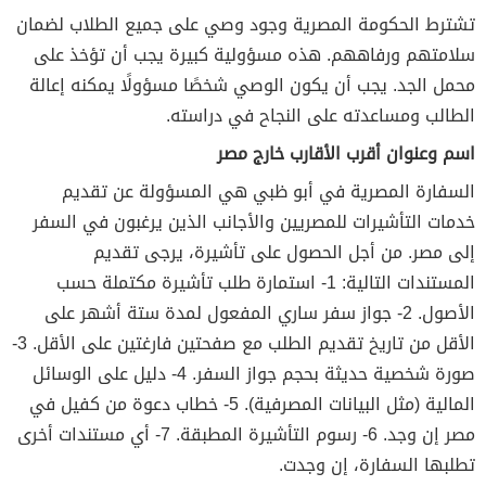
تشترط الحكومة المصرية وجود وصي على جميع الطلاب لضمان
سلامتهم ورفاههم. هذه مسؤولية كبيرة يجب أن تؤخذ على
محمل الجد. يجب أن يكون الوصي شخصًا مسؤولًا يمكنه إعالة
الطالب ومساعدته على النجاح في دراسته.
اسم وعنوان أقرب الأقارب خارج مصر
السفارة المصرية في أبو ظبي هي المسؤولة عن تقديم
خدمات التأشيرات للمصريين والأجانب الذين يرغبون في السفر
إلى مصر. من أجل الحصول على تأشيرة، يرجى تقديم
المستندات التالية: 1- استمارة طلب تأشيرة مكتملة حسب
الأصول. 2- جواز سفر ساري المفعول لمدة ستة أشهر على
الأقل من تاريخ تقديم الطلب مع صفحتين فارغتين على الأقل. 3-
صورة شخصية حديثة بحجم جواز السفر. 4- دليل على الوسائل
المالية (مثل البيانات المصرفية). 5- خطاب دعوة من كفيل في
مصر إن وجد. 6- رسوم التأشيرة المطبقة. 7- أي مستندات أخرى
تطلبها السفارة، إن وجدت.