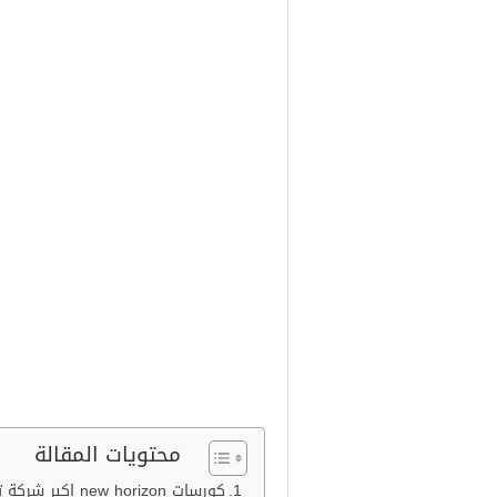
محتويات المقالة
كورسات new horizon اكبر شركة تدريب تكنولوجيا المعلومات مجانًا