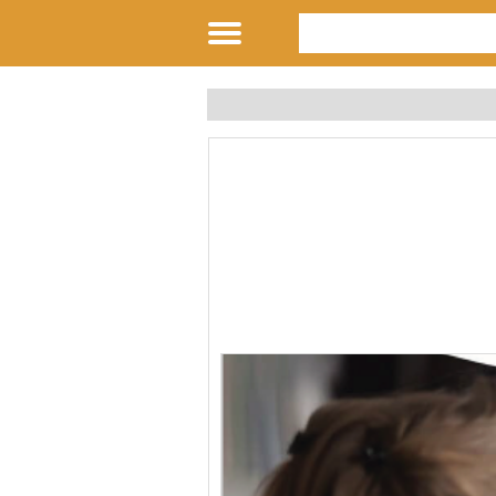
كة تدريب تكنولوجيا