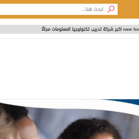
كورسات new horizon اكبر شر
ا