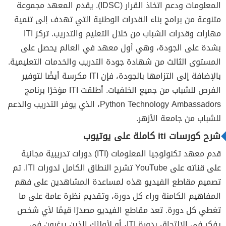
المعلومات ودعم اتخاذ القرار (IDSC). يقدم المعهد مجموعة
متنوعة من برامج بناء القدرات الوطنية التي تهدف إلى تنمية
مهارات وقدرات الشباب من خلال التعليم والتدريب. تركز ITI
بشدة على الجودة، وهي أول معهد في العالم يحصل على
المستوى الثالث من شهادة جودة التدريب والخدمات التعليمية.
بالإضافة إلى التزامها بالجودة، فإن ITI مكرسة أيضًا لتوفير
الفرص للشباب من جميع الخلفيات. أطلقت ITI مؤخرًا برنامج
Python Technology Ambassadors، الذي يوفر التدريب والدعم
للشباب من جامعة الأزهر.
شرح كورسات iti كاملة على يوتيوب
قدم معهد تكنولوجيا المعلومات (ITI) دورات تدريبية مجانية
على قناته على YouTube تشرح النطاق الكامل لدورات ITI. تم
تصميم مقاطع الفيديو هذه لمساعدة المشاهدين على فهم
المفاهيم الكامنة وراء كل دورة، وتقديم نظرة عامة على ما
تغطي كل دورة. تعد مقاطع الفيديو مصدرًا قيمًا لأي شخص
يفكر في الالتحاق بدورة ITI، أو لأولئك الذين يرغبون في