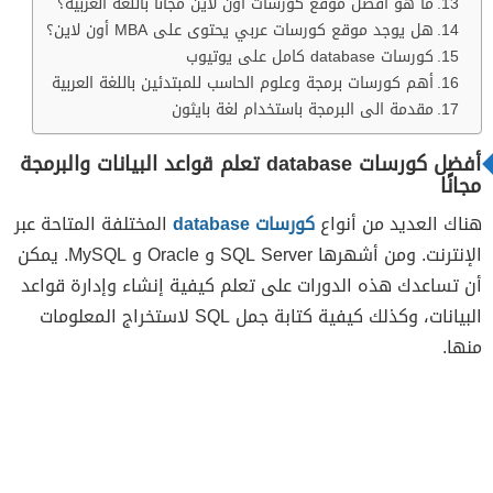
ما هو أفضل موقع كورسات اون لاين مجانا باللغة العربية؟
هل يوجد موقع كورسات عربي يحتوى على MBA أون لاين؟
كورسات database كامل على يوتيوب
أهم كورسات برمجة وعلوم الحاسب للمبتدئين باللغة العربية
مقدمة الى البرمجة باستخدام لغة بايثون
أفضل كورسات database تعلم قواعد البيانات والبرمجة
مجانًا
هناك العديد من أنواع
كورسات database
المختلفة المتاحة عبر
الإنترنت. ومن أشهرها SQL Server و Oracle و MySQL. يمكن
أن تساعدك هذه الدورات على تعلم كيفية إنشاء وإدارة قواعد
البيانات، وكذلك كيفية كتابة جمل SQL لاستخراج المعلومات
منها.