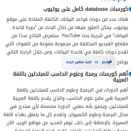
كورسات database كامل على يوتيوب
هناك عدد من دورات قواعد البيانات الكاملة المتاحة على موقع
يوتيوب. يمكن العثور عليها من خلال البحث عن “دورة قاعدة
البيانات” في شريط بحث YouTube. ستعرض النتائج عددًا من
مقاطع الفيديو المختلفة من مجموعة متنوعة من القنوات التي
تقدم دورات كاملة في قاعدة البيانات، ومن خلال الرابط التالي
⏳
يوضح
20
انتظر
ثانية لظهور الرابط
أهم كورسات برمجة وعلوم الحاسب للمبتدئين باللغة
العربية
أهم الدورات في البرمجة وعلوم الحاسب للمبتدئين باللغة
العربية هي مقرر علوم الحاسب، والذي يقدم باللغة العربية
للمبتدئين، ويتميز بأنه عملي. الدورة مخصصة لأي مبتدئ في
مجال البرمجة وعلوم الكمبيوتر، وتقدم كل ما يتعلق بهذه اللغة
المميزة. بالإضافة إلى ذلك، توفر العديد من مواقع الويب الآن
برمجة سهلة للمبتدئين للتعلم. تقدم هذه الدورة المجانية