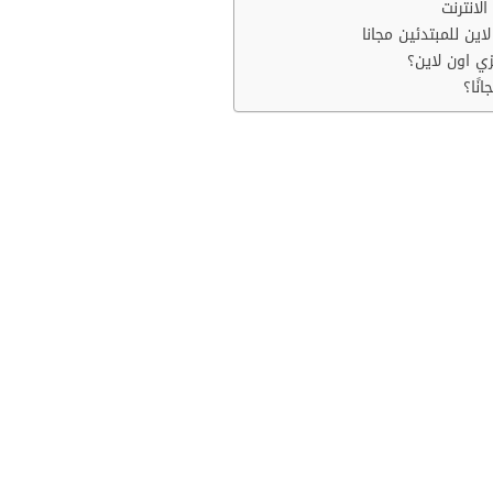
لانترنت
ين للمبتدئين مجانا
ي اون لاين؟
نًا؟
زي
اونلاين مجانا وبشهادة معتمدة للت
لاين مجانا
للمساعدة في تحسين قواعد اللغة الإنجليزية، والتكوين،
العثور على هذه الدورات على مواقع الويب مثل USAHello و ship
كن من ممارسة مهاراتك في اللغة الإنجليزية معهم.