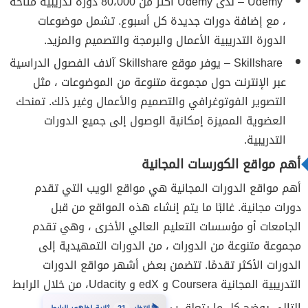
Udemy – لدى Udemy أكثر من 80،000 دورة تدريبية متاحة
، مع إضافة دورات جديدة كل أسبوع. تشمل موضوعات
الدورة التدريبية الأعمال والبرمجة والتصميم والمزيد.
Skillshare – يوفر موقع Skillshare آلاف الفصول الدراسية
عبر الإنترنت حول مجموعة متنوعة من الموضوعات ، مثل
التصوير الفوتوغرافي والتصميم والأعمال وغير ذلك. تمنحك
العضوية المميزة إمكانية الوصول إلى جميع الدورات
التدريبية.
أهم مواقع الكورسات المجانية
أهم مواقع الدورات المجانية هي مواقع الويب التي تقدم
دورات مجانية. غالبًا ما يتم إنشاء هذه المواقع من قبل
الجامعات أو مؤسسات التعليم العالي الأخرى ، وهي تقدم
مجموعة متنوعة من الدورات ، من الدورات التمهيدية إلى
الدورات الأكثر تقدمًا. تتضمن بعض أشهر مواقع الدورات
التدريبية المجانية Coursera و edX و Udacity، من خلال الرابط
التالي يوضح كل ما يتعلق ب