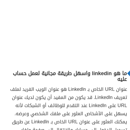
ما هو linkedin واسهل طريقة مجانية لعمل حساب
عليه
عنوان URL الخاص بـ LinkedIn هو عنوان الويب الفريد لملف
تعريف LinkedIn. قد يكون من المفيد أن يكون لديك عنوان
URL على LinkedIn عند التقدم للوظائف أو الشبكات لأنه
يسهل على الأشخاص العثور على ملفك الشخصي وعرضه.
يمكنك العثور على عنوان URL الخاص بـ LinkedIn عن طريق
تسجيل الدخول إلى حسابك والانتقال إلى صفحة ملفك