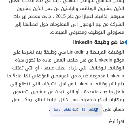
بشكل أساسي للتواصل المهني ، بما في ذلك أصحاب العمل
الذين ينشرون الوظائف والباحثين عن عمل الذين ينشرون
سيرهم الذاتية. اعتبارًا من عام 2015 ، جاءت معظم إيرادات
الشركة من بيع الوصول إلى المعلومات حول أعضائها إلى
مسؤولي التوظيف ومحترفي المبيعات.
ما هو وظيفة linkedin
الوظيفة المرتبطة بـ LinkedIn هي وظيفة يتم نشرها على
موقع LinkedIn من قبل صاحب العمل. عادة ما تكون هذه
الوظائف للوظائف التي يزداد الطلب عليها ، أو التي تمتلك
LinkedIn مجموعة كبيرة من المرشحين المؤهلين لها. عادةً ما
يتم نشر وظائف LinkedIn من قبل الشركات التي تتطلع إلى
شغل مناصب متعددة ، أو التي تبحث عن مرشحين يتمتعون
بمهارات أو خبرة معينة، ومن خلال الرابط التالي يمكن عمل
حساب على
.
انتظر
20
ثانية لظهور الرابط
⏳
أقرأ أيضًا