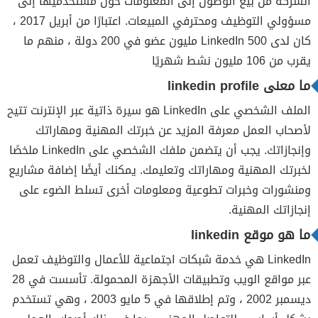
الشركة من بيع الوصول إلى المعلومات حول مستخدميها إلى
مسؤولي التوظيف ومحترفي المبيعات. اعتبارًا من أبريل 2017 ،
كان لدى LinkedIn 500 مليون عضو في 200 دولة ، منهم ما
يقرب من 106 مليون نشط شهريًا
ما معنى linkedin profile
الملف الشخصي على LinkedIn هو سيرة ذاتية عبر الإنترنت تتيح
لأصحاب العمل معرفة المزيد عن خبرتك المهنية ومهاراتك
وإنجازاتك. يجب أن يتضمن ملفك الشخصي على LinkedIn ملخصًا
لخبرتك المهنية ومهاراتك وتعليمك. يمكنك أيضًا إضافة مشاريع
ومنشورات وخبرات تطوعية ومعلومات أخرى تسلط الضوء على
إنجازاتك المهنية.
ما هو موقع linkedin
LinkedIn هي خدمة شبكات اجتماعية للأعمال والتوظيف تعمل
عبر مواقع الويب وتطبيقات الأجهزة المحمولة. تأسست في 28
ديسمبر 2002 ، وتم إطلاقها في 5 مايو 2003 ، وهي تستخدم