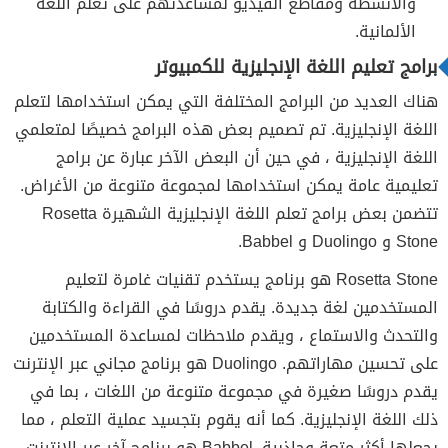
والأنشطة ومقاطع الفيديو لمساعدتهم على تعلم اللغة
الألمانية.
برامج تعليم اللغة الإنجليزية للكمبيوتر
هناك العديد من البرامج المختلفة التي يمكن استخدامها لتعلم
اللغة الإنجليزية. تم تصميم بعض هذه البرامج خصيصًا لمتعلمي
اللغة الإنجليزية ، في حين أن البعض الآخر عبارة عن برامج
تعليمية عامة يمكن استخدامها لمجموعة متنوعة من الأغراض.
تتضمن بعض برامج تعلم اللغة الإنجليزية الشهيرة Rosetta
Stone و Duolingo و Babbel.
Rosetta Stone هو برنامج يستخدم تقنيات غامرة لتعليم
المستخدمين لغة جديدة. يقدم دروسًا في القراءة والكتابة
والتحدث والاستماع ، ويقدم ملاحظات لمساعدة المستخدمين
على تحسين مهاراتهم. Duolingo هو برنامج مجاني عبر الإنترنت
يقدم دروسًا صغيرة في مجموعة متنوعة من اللغات ، بما في
ذلك اللغة الإنجليزية. كما أنه يقوم بتجسيد عملية التعلم ، مما
يجعلها أكثر متعة وجاذبية. Babbel هو برنامج آخر عبر الإنترنت