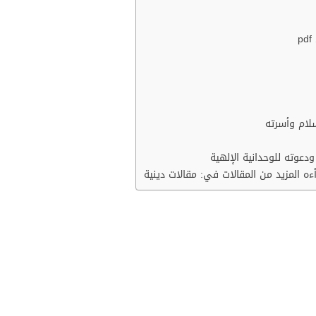
p
لام وأسرته
دعوته للوحدانية الإلهية
 المزيد من المقالات في: مقالات دينية
عوضي قصص الانبياء
الأنبياء pdf عبارة عن مجم
 ترجمة الكتاب إلى العديد من اللغات وقراءته على نطاق واسع م