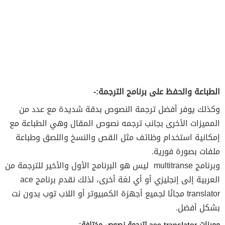
الطباعة والحفظ على برنامج الترجمة:-
وكذلك يوفر أفضل ترجمة النصوص بدقة شديدة مع عدد من
المميزات الأخرى بجانب ترجمه نصوص المقال وهي الطباعة مع
إمكانية استخدام وظائف مثل القص والنسخ واللصق وطباعة
ملفات بصورة فورية.
وبرنامج multitranse ليس هو البرنامج الأول والأخير للترجمة من
العربية إلى إنجليزي أو أي لغة أخرى، لذلك نقدم برنامج ace
translator مجانًا لجميع أجهزة الكمبيوتر أو اللاب توب بدون نت
بشكل أفضل.
مميزات ace translator لترجمة نصوص مختلفة:-