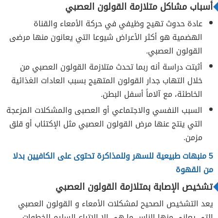
أسباب مشاكل متلازمة القولون العصبي
عادة حدوث تهيج وظيفي في حركة الأمعاء والقناة
الهضمية هو أكثر الأعراض شيوعا التي يعانون منها مرضى
القولون العصبي.
أثبتت دراسة أنه ربما تحدث متلازمة القولون العصبي من
خلال التهاب جدار القولون المتهيج بسبب العادات الغذائية
الخاطئة، مع آلاماً أسفل البطن.
السبب النفسي والاجتماعي أو العصبى والمشكلات المزعجة
التي ينتج عنها مرض القولون العصبي مثل الإكتئاب أو قلق
مزمن.
5 منبهات طبيعية للسهر وللمذاكرة تحتوى على الكافيين بدلا
من القهوة
تشخيص الإصابة بمتلازمة القولون العصبي
يعد التشخيص الصحيح لمشكلات الأمعاء و القولون العصبي
التي يعاني منها الناس ما هي إلا الإتباع السليم للخطوات