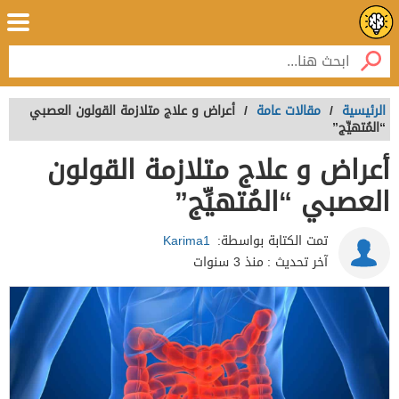
الرئيسية
/
مقالات عامة
/
أعراض و علاج متلازمة القولون العصبي
“المُتهيِّج”
أعراض و علاج متلازمة القولون
العصبي “المُتهيِّج”
تمت الكتابة بواسطة:
Karima1
آخر تحديث :
منذ 3 سنوات