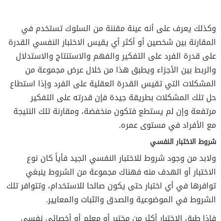
وكذلك يعرف على أنه عينة مقننة من السلوك تستخدم في
المقارنة بين شخصين أو أكثر أي يقيس الاختبار النفسي القدرة
على قدرة الفرد على التفكير والفهم والاستنتاج والاستدلال
والربط بين الأجزاء ويطبق هذا من خلال عرض مجموعة من
المشكلات التي تقيس القدرة العقلية على الفرد وإذا استطاع
حل تلك المشكلات بطريقة جيدة فإن قدرته على التفكير
مرتفعة وإن لم يستطع فتكون منخفضة، ومقارنة تلك النتيجة
مع الأفراد في مستوى عمره.
شروط الاختبار النفسي
ولابد من وجود شروط للاختبار النفسي الجيد فأياً كان نوع
الاختبار أو الهدف منه فهناك مجموعة من الشروط ينبغي
توافرها في أي اختبار حتى يكون صالحا للاستخدام، وتتوافر تلك
الشروط في الموضوعية والصدق والثبات والمعايير.
فإذا طبق الاختبار أكثر من مختبر أو معلم أو أخصائي نفسي