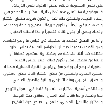
على نفس المجموعة فإنهم يعطوا للأفراد نفس الدرجات،
فالموضوعية هنا تعني عدم تدخل ذاتية المختبر أو المصحح في
إعطاء الدرجة، وليتحقق ذلك لابد أن تكون شروط تطبيق الاختبار
واحدة، وينبغي أيضاً أن تكون طريقة التصحيح واضحة ومحددة،
وكذلك ينبغي أن يكون هناك تفسيراً واحدًا لأسئلة الاختبار.
وأما عن الصدق فيقصد به صلاحيته في قياس ما وضع لقياسه،
وهو الأصعب تحقيقا حيث أن الظواهر النفسية تقاس بطرق
مختلفة كما أنها متداخلة مع بعضها ولا نستطيع فصلها أو
عزلها عن بعضها، فحين يكون هناك اختبار يقيس القدرة
اللغوية لا يصح أن يوضع سؤال يقيس القدرة الحسابية فهنا لا
يتحقق الصدق، وللتحقق من صدق الاختبار هناك صدق المحتوى
والصدق التجريبي ومنه التلازمي والتنبؤ والصدق العاملي.
ولا تتلخص أهمية الاختبارات النفسية فقط في المجال التربوي
كما وضحنا، وإنما هناك أيضا المجال المهني حيث التوجيه
والاختيار والتأهيل المهني، والمجال العيادي حيث تشخيص