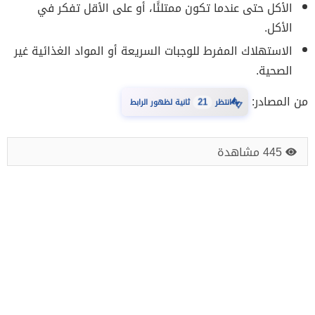
الأكل حتى عندما تكون ممتلئًا، أو على الأقل تفكر في
الأكل.
الاستهلاك المفرط للوجبات السريعة أو المواد الغذائية غير
الصحية.
⏳
من المصادر:
انتظر
21
ثانية لظهور الرابط
445 مشاهدة
تحميل كتب، مذكرات، روايات PDF
تطوير المهارات الحياتية و المهنية
روائع الأدب
كورسات و دورات تعليمية مجانية