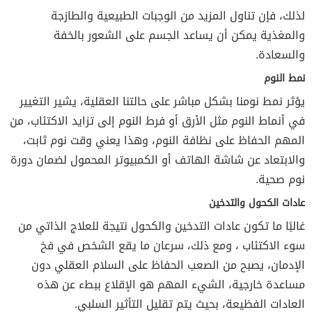
لذلك، فإن تناول المزيد من الوجبات الطبيعية والطازجة
والمغذية يمكن أن يساعد الجسم على الشعور بالخفة
والسعادة.
نمط النوم
يؤثر نمط نومنا بشكل مباشر على حالتنا العقلية، يشير التغيير
في أنماط النوم مثل الأرق أو فرط النوم إلى تزايد الاكتئاب، من
المهم الحفاظ على نظافة النوم، وهذا يعني وقت نوم ثابت،
والابتعاد عن شاشة الهاتف أو الكمبيوتر المحمول لضمان دورة
نوم صحية.
عادات
الكحول والتدخين
غالبًا ما تكون عادات التدخين والكحول نتيجة للعلاج الذاتي من
سوء الاكتئاب ، ومع ذلك، سرعان ما يقع الشخص في فخ
الإدمان، يصبح من الصعب الحفاظ على السلام العقلي دون
مساعدة خارجية، الشيء المهم هو الإقلاع ببطء عن هذه
العادات الفظيعة، بحيث يتم تقليل التأثير السلبي.