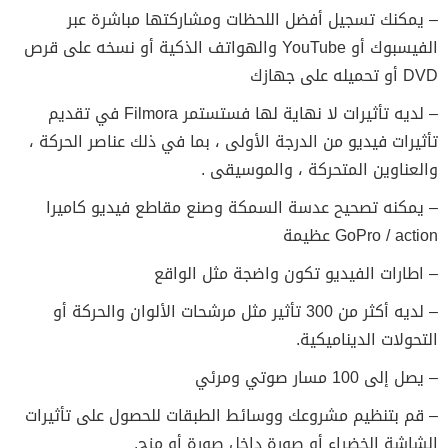
– يمكنك تسجيل أفضل اللحظات ومشاركتها مباشرة عبر
الفيسبوك أو YouTube والهواتف الذكية أو نسخه على قرص
DVD أو تحميله على جهازك
– لديه تأثيرات لا نهاية لها فستستمر Filmora في تقديم
تأثيرات فيديو من الدرجة الأولى ، بما في ذلك عناصر الحركة ،
والعناوين المتحركة ، والموسيقى .
– يمكنه تصحيح عدسة السمكة وصنع مقاطع فيديو كاميرا
GoPro / action عظيمة
– اطارات الفيديو تكون واضجة مثل الواقع
– لديه أكثر من 300 تأثير مثل مرشحات الألوان والحركة أو
التحولات الديناميكية.
– يصل إلى 100 مسار صوتي ومرئي
– قم بتنظيم مشروعك ووسائط الطبقات للحصول على تأثيرات
الشاشة الخضراء أو صورة داخل صورة أو مزج.