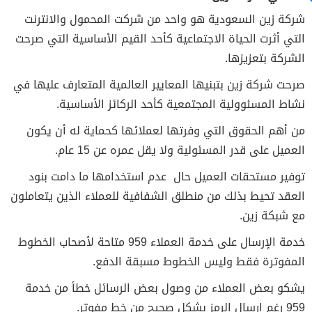
شركة زين السعودية هو واحد من شركت المحمول والانترنت
التي أثرت الحياة الاجتماعية كأحد القيم الأساسية التي صرحت
الشركة بتعزيزها.
صرحت شركة زين بتبنيها المعايير العالمية المتعارف عليها في
نشاط المسئوولية المجتمعية كأحد الركائز الأساسية.
من أهم الحقوق التي وفرتها لعملائها كحماية له أن يكون
العميل على قدر المسئولية ولا يقل عمره عن 15 عام.
توفير مستحقات العميل حال عدم استخدامها ما دامت بنود
العقد تحيط بذلك من منطلق الشفافية للعملاء الذين يتعاملون
مع شبكة زين.
خدمة الإرسال على خدمة العملاء 959 متاحة لأصحاب الخطوط
المفوترة فقط وليس الخطوط مسبقة الدفع.
يشكو بعض العملاء من وصول بعض الرسائل خطأ من خدمة
959 رغم إرسال الرمز بشكل صحيح من خط مفوتر.