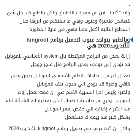
.
وقد تكلمنا الان عن مميزات التطبيق ولكن بالطبع ف لكل شئ
خصائص متميزة وعيوب وهي ما سنتكلم عن أبرزها خلال
السطور التاليه اكمل معنا فهي في غاية الخطورة
وبالطبع يتواجد عيوب لتحميل برنامج kingroot
للأندرويد2020 هي
إزالة بعض من البرامج المرتبطة بال system الأساسي للموبايل
قد تؤدي إلي توقف بعض البرامج مثل متجر جوجل
تعديل اي من إعدادات النظام الأساسي للموبايل بدون وعي
كافي وخبرة قد يؤدي الي حدوث تلف للموبايل
واخيرا وليس اخرا السلبية الأهم هي إن قمت بعمل روت
للموبايل يخرج عن صلاحية الضمان الذي تعطيه لك الشركة الأم
عند الشراء إضافة الي خفض سعر الموبايل
بشكل كبير عند بيعه ك مستعمل
والان ان كنت ترغب في تحميل برنامج kingroot للأندرويد2020