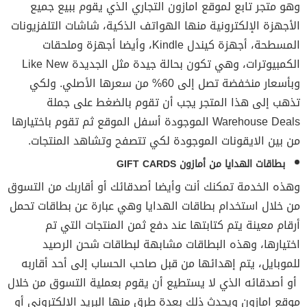
وهو متجر تابع لموقع امازون التجاري الذي يقوم ببيع جميع
الأجهزة الإلكترونية منها الهواتف الذكية، شاشات التلفزيونات
المسطحة، أجهزة كيندل Kindle، وأيضا أجهزة وملحقات
الكمبيوترات، وهي تكون بحالة جيدة مثل الجديدة Like New
وبأسعار منخفضة تصل إلى 60% من سعرها الأصلي. ولكي
تذهب إلى هذا المتجر يجب أن تقوم بالضغط على جملة
Warehouse Deals الموجودة أسفل الموقع ثم تقوم باختيارها
من بين الايقونات الموجودة لكي تتصفح وتشاهد المنتجات.
بطاقات الهدايا من أمازون GIFT CARDS
وهذه الخدمة تمكنك أنت وأيضا أصدقائك أو أقاربك من التسوق
من خلال استخدام بطاقات الهدايا وهي عبارة عن بطاقات تحمل
أرقام معينة يتم كتابتها عند دفع ثمن المنتجات التي تم
اختيارها، وهذه البطاقات مشابهة لبطاقات شحن الرصيد
للموبايل، يتم إهدائها من قبل صاحب الحساب إلى أحد أقاربه
أو أصدقائه الذي لا يستطيع أن يقوم بعملية التسوق من خلال
موقع امازون ويحدث ذلك بعدة طرق منها البريد الإلكتروني أو