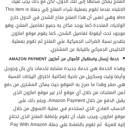
المنتج يمكن شحنها إلى تلك الدول، لكن مع ذلك يجب عليك
الانتباه عندما تقوم بعملية شراء المنتج إلي جملة This item is
also وهي تعنى أن هذا المنتج متاح للشحن في الدول خارج
الولايات المتحدة كما يوجد مكان به جميع تفاصيل المنتج، وهو
موجود تحت أيقونة تفاصيل الشحن، كما يقوم موقع امازون
بتقدير نسبة الضرائب الجمركية علي المنتج ثم تقوم بعملية
التخليص الجمركي بالنيابة عن المشتري.
خدمة إرسال واستقبال الأموال من أمازون AMAZON PAYMENT
وهذه الخدمة هي خدمة جديدة مشابه لخدمات باي بال وجوجل
وأيضا وليت وسكريل من ناحية إمكانية اختراق البيانات النسبة
هي صفر وهذا ما صرح به الموقع حيث يمكن المشترى من دفع
ثمن المنتجات من خلال أي موقع أخر غير موقع امازون الذى
يقبل الدفع من خلال Amazon Payment، ويتم ذلك على
الحساب العادي الذي تستخدم في عملية التسوق من خلال
موقع امازون، ويجب عليك أن تقوم بإضافة المنتج الذى تحتاج
إليه للعربة ثم تقوم بالضغط علي جملة Pay With Amazon