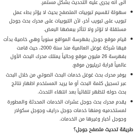
الى أنه يجرى عليه التحديث بشكل مستمر.
سهولة تقسيم تبويبات المتصفح بحيث لا يؤثر بطء عمل
تبويب على تبويب أخر، لأن التبويبات على محرك بحث جوجل
مستقلة لا تؤثر ولا تتأثر ببعضها البعض.
قيام موقع جوجل بفهرسة المواقع سنوياً وهي خاصية بدأت
فيها شركة غوغل العالمية منذ سنة 2000، حيث قامت
بفهرسة 26 مليون موقع وحالياً يمتلك محرك البحث الأول
عالمياً قرابة تريليون موقع.
يوفر محرك بحث غوغل خدمات البحث الصوتي من خلال البحث
عبر تسجيل كلمة البحث أو ما يريد المستخدم اظهار نتائج
بحث حوله لتظهر تلقائياً بعد انتهاء التحدث.
يقدم محرك بحث جوجل عشرات الخدمات المحدثة والمطورة
لمستخدميه ومنها خدمات جوجل درايف وجوجل سكولار
وجوجل أخبار وغيرها من الخدمات.
طريقة تحديث متصفح جوجل؟