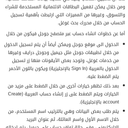
ومن خلال يمكن تفعيل البطاقات الائتمانية المستخدمة للشراء
والتسوق، وغيرها من المميزات التي ارتبطت بأهمية تسجيل
الحساب من خلال محررك بحث غوغل.
أما عن خطوات انشاء حساب عبر متصفح جوجل فيكون من خلال
الدخول الى موقع جوجل ويمكن أيضاً أن يتم تسجيل الدخول
من خلال تطبيقات جوجل مثل جيميل وجوجل درايف وغيرها
من خدمات غوغل، وتوجد بعض الأيقونات منها زر تسجيل
الدخول بالعربية (Sign In بالإنجليزية) ويكون باللون الأحمر
يتم الضغط عليه.
بعد ذلك تظهر خيارات أخرى من خلال الضغط على مزيد من
الخيارات ويتم الضغط على زر إنشاء حساب العربية (Create
account بالإنجليزية).
يتم طلب بعض البيانات وهي بالترتيب اسم المستخدم، من
خلال الاسم الأول واسم العائلة، ثم عنوان البريد
الإليكتروني، وفي حالة توافر حساب على جيميل يتم ادخاله.